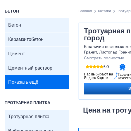
БЕТОН
Главная
Каталог
Тротуар
Бетон
Тротуарная 
город
Керамзитобетон
В наличии несколько ко
Гранит, Листопад Гранит
Цемент
Вунусберг, Ваймер.
Смотреть полностью
Готовый ассортимент на 
5.0
Цементный раствор
необходимости плитка м
заказ за 2–3 дня.
Нас выбирают на
Гарант
Яндекс.Картах
качеств
Доступны разные разме
Показать ещё
консультации и уточнен
менеджером производст
Идеально подходит для
зон, садовых дорожек и
ТРОТУАРНАЯ ПЛИТКА
Цена на трот
Тротуарная плитка