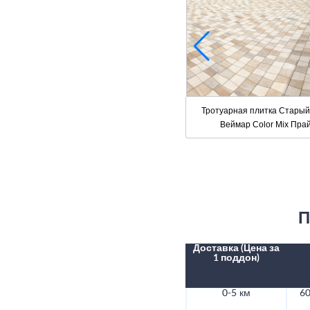
Тротуарная плитка Старый
Веймар Color Mix Пра
П
Доставка (Цена за
1 поддон)
0-5 км
60