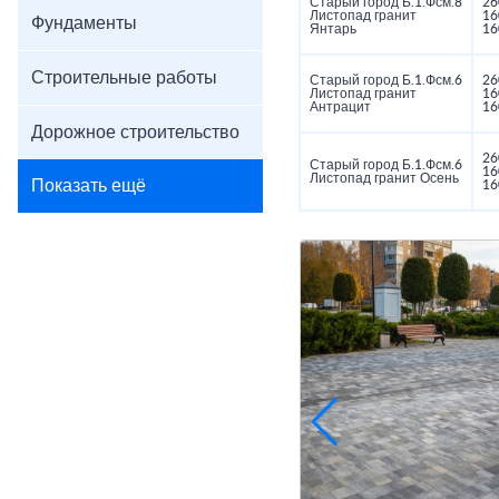
Старый город Б.1.Фсм.8
26
Листопад гранит
16
Фундаменты
Янтарь
16
Строительные работы
Старый город Б.1.Фсм.6
26
Листопад гранит
16
Антрацит
16
Дорожное строительство
26
Старый город Б.1.Фсм.6
16
Листопад гранит Осень
Показать ещё
16