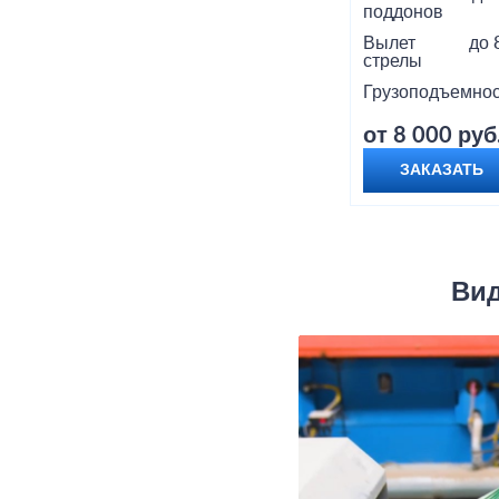
поддонов
Вылет
до 
стрелы
Грузоподъемнос
от 8 000 руб
ЗАКАЗАТЬ
Вид