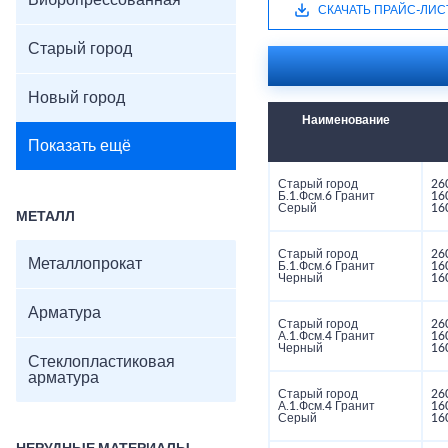
Вибропрессованная
СКАЧАТЬ ПРАЙС-ЛИС
Старый город
Новый город
Наименование
Показать ещё
Старый город
26
Б.1.Фсм.6 Гранит
16
Серый
16
МЕТАЛЛ
Старый город
26
Металлопрокат
Б.1.Фсм.6 Гранит
16
Черный
16
Арматура
Старый город
26
А.1.Фсм.4 Гранит
16
Черный
16
Стеклопластиковая
арматура
Старый город
26
А.1.Фсм.4 Гранит
16
Серый
16