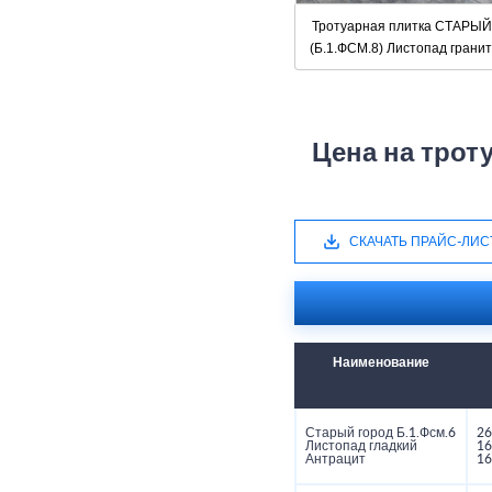
Тротуарная плитка СТАРЫ
(Б.1.ФСМ.8) Листопад грани
Цена на трот
СКАЧАТЬ ПРАЙС-ЛИС
Наименование
Старый город Б.1.Фсм.6
26
Листопад гладкий
16
Антрацит
16