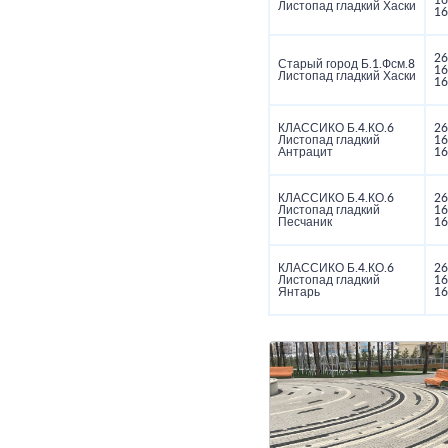
16
Листопад гладкий Хаски
16
26
Старый город Б.1.Фсм.8
16
Листопад гладкий Хаски
16
КЛАССИКО Б.4.КО.6
26
Листопад гладкий
16
Антрацит
16
КЛАССИКО Б.4.КО.6
26
Листопад гладкий
16
Песчаник
16
КЛАССИКО Б.4.КО.6
26
Листопад гладкий
16
Янтарь
16