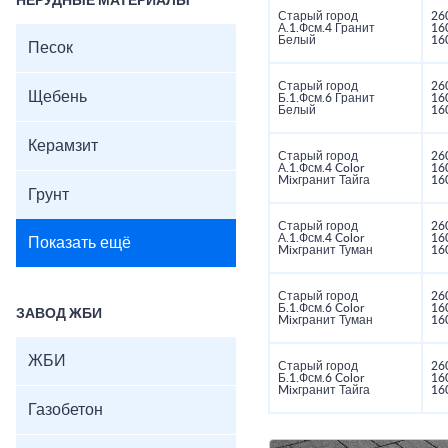
НЕРУДНЫЕ МАТЕРИАЛЫ
Старый город
26
А.1.Фсм.4 Гранит
16
Белый
16
Песок
Старый город
26
Щебень
Б.1.Фсм.6 Гранит
16
Белый
16
Керамзит
Старый город
26
А.1.Фсм.4 Color
16
Mixгранит Тайга
16
Грунт
Старый город
26
А.1.Фсм.4 Color
16
Показать ещё
Mixгранит Туман
16
Старый город
26
Б.1.Фсм.6 Color
16
ЗАВОД ЖБИ
Mixгранит Туман
16
ЖБИ
Старый город
26
Б.1.Фсм.6 Color
16
Mixгранит Тайга
16
Газобетон