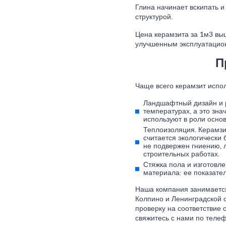
Глина начинает вскипать и
структурой.
Цена керамзита за 1м3 выш
улучшенным эксплуатацио
П
Чаще всего керамзит испо
Ландшафтный дизайн и р
температурах, а это зна
используют в роли основ
Теплоизоляция. Керамзи
считается экологически
не подвержен гниению, 
строительных работах.
Стяжка пола и изготовле
материала: ее показател
Наша компания занимается
Колпино и Ленинградской о
проверку на соответствие 
свяжитесь с нами по телеф