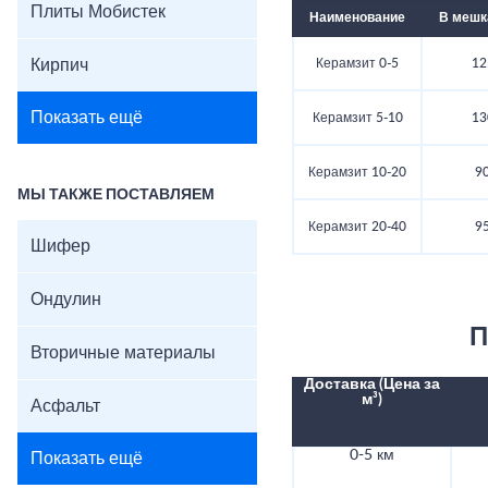
Плиты Мобистек
Наименование
В мешка
Кирпич
Керамзит 0-5
12
Показать ещё
Керамзит 5-10
13
Керамзит 10-20
90
МЫ ТАКЖЕ ПОСТАВЛЯЕМ
Керамзит 20-40
95
Шифер
Ондулин
П
Вторичные материалы
Доставка (Цена за
м³)
Асфальт
0-5 км
Показать ещё