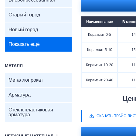
Вибропрессованная
Старый город
Наименование
В мешка
Новый город
Керамзит 0-5
14
Показать ещё
Керамзит 5-10
15
Керамзит 10-20
11
МЕТАЛЛ
Металлопрокат
Керамзит 20-40
11
Арматура
Цен
Стеклопластиковая
арматура
СКАЧАТЬ ПРАЙС-ЛИС