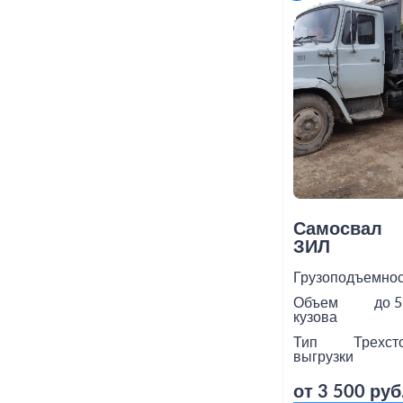
Самосвал
ЗИЛ
Грузоподъемнос
Объем
до 5
кузова
Тип
Трехст
выгрузки
от 3 500 руб