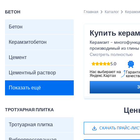
БЕТОН
Главная
Каталог
Керамз
Бетон
Купить керам
Керамзитобетон
Керамзит – многофункц
производимый из глины 
изготовления включает 
Смотреть полностью
Цемент
со вращающимся бараб
5.0
в нижней части печи, с
подвергается воздейст
Нас выбирают на
Цементный раствор
Гарант
Яндекс.Картах
качеств
(порядка 1300-1400 град
Показать ещё
Цен
ТРОТУАРНАЯ ПЛИТКА
Тротуарная плитка
СКАЧАТЬ ПРАЙС-ЛИС