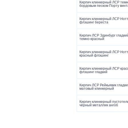
Кирпич клинкерный ЛСР темн
бордовым песком Порту винт
Кирпич клинкерный ЛСР Нотт
флэшинг береста
Кирпич ЛСР Эдинбург гладки
темно-красный
Кирпич клинкерный ЛСР Нотт
красный флэшинг
Кирпич клинкерный ЛСР крас
флэшинг гладкий
Кирпич ЛСР Рейкьявик гладки
матовый клинкерный
Кирпич клинкерный пустотел
чёрный металлик ангоб