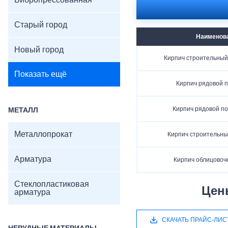
Вибропрессованная
Старый город
Наименов
Новый город
Кирпич строительны
Показать ещё
Кирпич рядовой 
Кирпич рядовой п
МЕТАЛЛ
Металлопрокат
Кирпич строительн
Арматура
Кирпич облицовоч
Стеклопластиковая
Цен
арматура
СКАЧАТЬ ПРАЙС-ЛИС