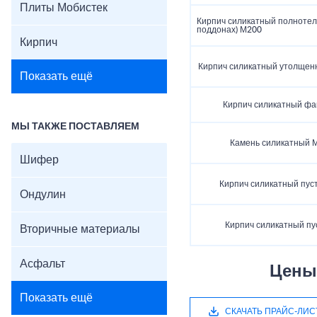
Плиты Мобистек
Кирпич силикатный полнотел
поддонах) М200
Кирпич
Кирпич силикатный утолщен
Показать ещё
Кирпич силикатный фа
МЫ ТАКЖЕ ПОСТАВЛЯЕМ
Камень силикатный М
Шифер
Кирпич силикатный пус
Ондулин
Кирпич силикатный п
Вторичные материалы
Асфальт
Цены
Показать ещё
СКАЧАТЬ ПРАЙС-ЛИС