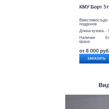
КМУ Борт 5т
Вместимость
до 
поддонов
Длина кузова
Наличие
Е
крана
от 8 000 руб
ЗАКАЗАТЬ
Вид