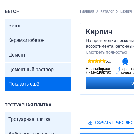
БЕТОН
Главная
Каталог
Кирпич
Бетон
Кирпич
Керамзитобетон
На протяжении нескольк
ассортимента, бетонный
купить рядовой строите
Смотреть полностью
Цемент
штуку. Стоимость товар
5.0
так как наша компания 
должна взвинчивать цен
Нас выбирают на
Цементный раствор
Гарант
Яндекс.Картах
качеств
нибудь прибыли.
Показать ещё
ТРОТУАРНАЯ ПЛИТКА
Тротуарная плитка
СКАЧАТЬ ПРАЙС-ЛИС