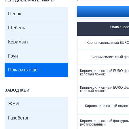
НЕРУДНЫЕ МАТЕРИАЛЫ
Песок
Наименов
Щебень
Керамзит
Кирпич силикатный EURO
Грунт
Кирпич силикатный фа
Показать ещё
Кирпич силикатный EURO фа
колотый ложок
Кирпич силикатный EURO фа
ЗАВОД ЖБИ
колотый ложок
ЖБИ
Кирпич силикатный полно
Газобетон
Кирпич силикатный фактурны
рустированный