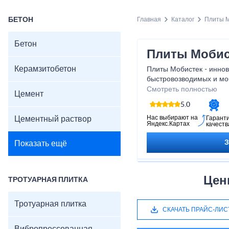
БЕТОН
Главная
Каталог
Плиты М
Бетон
Плиты Мобис
Керамзитобетон
Плиты Мобистек - инно
быстровозводимых и мо
требующих оперативност
Смотреть полностью
Цемент
строительство и обустр
5.0
таких случаях эти плит
как это передовое реше
Нас выбирают на
Цементный раствор
Гарант
Яндекс.Картах
качеств
прочность, мобильность
Показать ещё
Цен
ТРОТУАРНАЯ ПЛИТКА
Тротуарная плитка
СКАЧАТЬ ПРАЙС-ЛИС