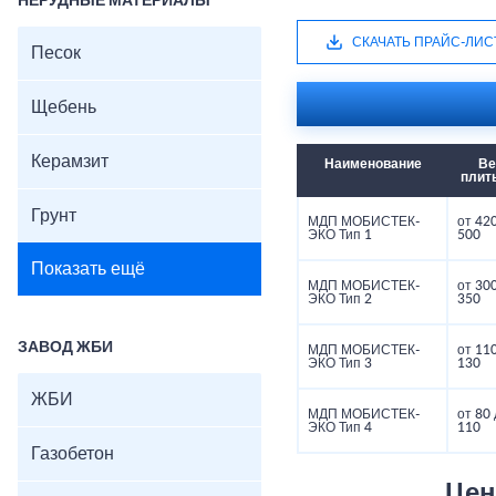
НЕРУДНЫЕ МАТЕРИАЛЫ
СКАЧАТЬ ПРАЙС-ЛИС
Песок
Щебень
Керамзит
Наименование
Ве
плиты
Грунт
МДП МОБИСТЕК-
от 42
ЭКО Тип 1
500
Показать ещё
МДП МОБИСТЕК-
от 30
ЭКО Тип 2
350
ЗАВОД ЖБИ
МДП МОБИСТЕК-
от 11
ЭКО Тип 3
130
ЖБИ
МДП МОБИСТЕК-
от 80
ЭКО Тип 4
110
Газобетон
Цен