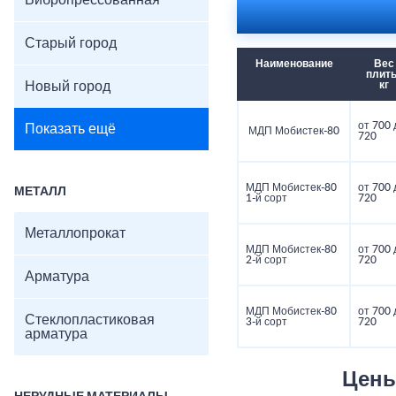
Вибропрессованная
Старый город
Наименование
Вес
плиты
Новый город
кг
от 700 
Показать ещё
МДП Мобистек-80
720
МДП Мобистек-80
от 700 
МЕТАЛЛ
1-й сорт
720
Металлопрокат
МДП Мобистек-80
от 700 
2-й сорт
720
Арматура
МДП Мобистек-80
от 700 
Стеклопластиковая
3-й сорт
720
арматура
Цены