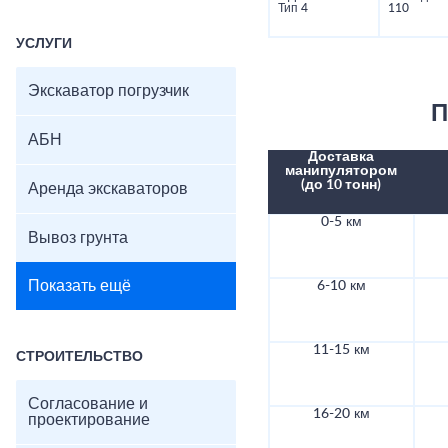
Тип 4
110
УСЛУГИ
Экскаватор погрузчик
П
АБН
Доставка
манипулятором
(до 10 тонн)
Аренда экскаваторов
0-5 км
Вывоз грунта
Показать ещё
6-10 км
11-15 км
СТРОИТЕЛЬСТВО
Согласование и
16-20 км
проектирование