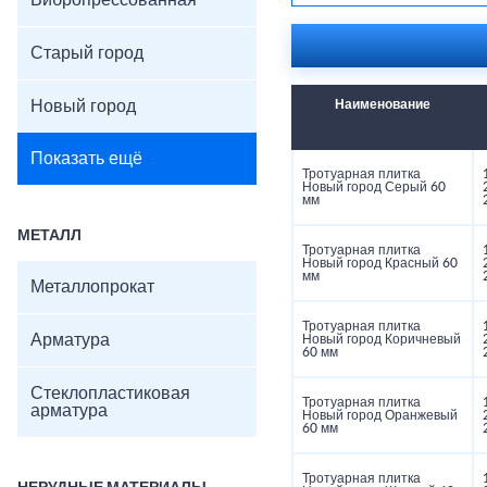
Вибропрессованная
Прочность: ≥30 МПа
Морозостойкость: F2
Цвета: серый, графит
Старый город
Поверхность: гладкая
Новый город
Наименование
Показать ещё
Тротуарная плитка
Новый город Серый 60
мм
МЕТАЛЛ
Тротуарная плитка
Новый город Красный 60
мм
Металлопрокат
Тротуарная плитка
Арматура
Новый город Коричневый
60 мм
Стеклопластиковая
Тротуарная плитка
арматура
Новый город Оранжевый
60 мм
Тротуарная плитка