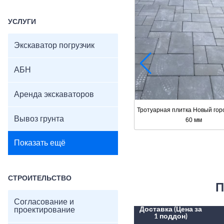
УСЛУГИ
Экскаватор погрузчик
АБН
Аренда экскаваторов
Тротуарная плитка Новый го
Вывоз грунта
60 мм
Показать ещё
СТРОИТЕЛЬСТВО
П
Согласование и
проектирование
Доставка (Цена за
1 поддон)