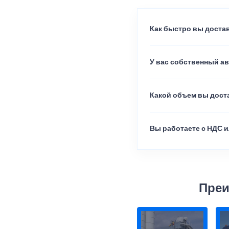
Как быстро вы достав
У вас собственный а
Какой объем вы доста
Вы работаете с НДС и
Преи