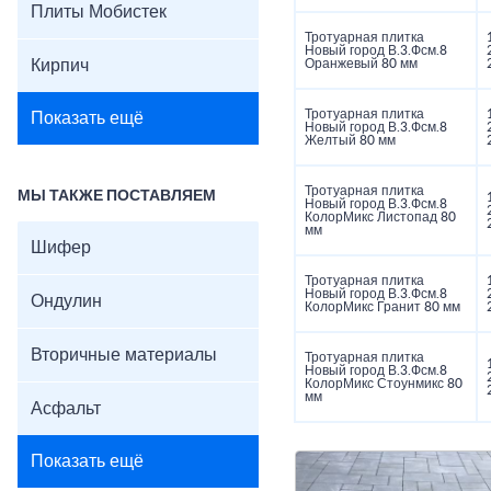
Плиты Мобистек
Тротуарная плитка
Новый город В.3.Фсм.8
Кирпич
Оранжевый 80 мм
Тротуарная плитка
Показать ещё
Новый город В.3.Фсм.8
Желтый 80 мм
Тротуарная плитка
МЫ ТАКЖЕ ПОСТАВЛЯЕМ
Новый город В.3.Фсм.8
КолорМикс Листопад 80
мм
Шифер
Тротуарная плитка
Новый город В.3.Фсм.8
Ондулин
КолорМикс Гранит 80 мм
Вторичные материалы
Тротуарная плитка
Новый город В.3.Фсм.8
КолорМикс Стоунмикс 80
мм
Асфальт
Показать ещё