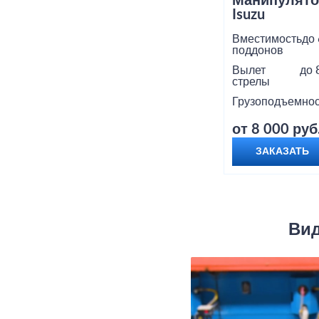
Манипулято
Isuzu
Вместимость
до 
поддонов
Вылет
до 
стрелы
Грузоподъемнос
от 8 000 руб
ЗАКАЗАТЬ
Вид