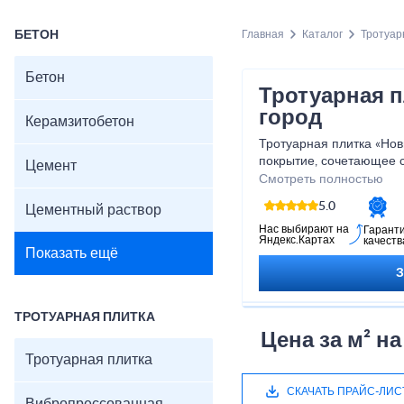
БЕТОН
Главная
Каталог
Тротуар
Бетон
Тротуарная 
город
Керамзитобетон
Тротуарная плитка «Нов
покрытие, сочетающее 
Цемент
прочность. Прямоуголь
Смотреть полностью
аккуратные и гармоничн
5.0
Цементный раствор
нагрузкам и перепадам 
устойчива к морозу, вла
Нас выбирают на
Гарант
Яндекс.Картах
качеств
идеально подходит для 
Показать ещё
зон и пешеходных доро
стильный и ухоженный в
Харак
ТРОТУАРНАЯ ПЛИТКА
Цена за м² н
Размер: 200×100×60
Тротуарная плитка
Толщина: 40–80 мм
Материал: вибропрес
СКАЧАТЬ ПРАЙС-ЛИС