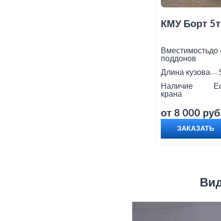
КМУ Борт 5т
Вместимость
до 
поддонов
Длина кузова
Наличие
Е
крана
от 8 000 руб
ЗАКАЗАТЬ
Вид