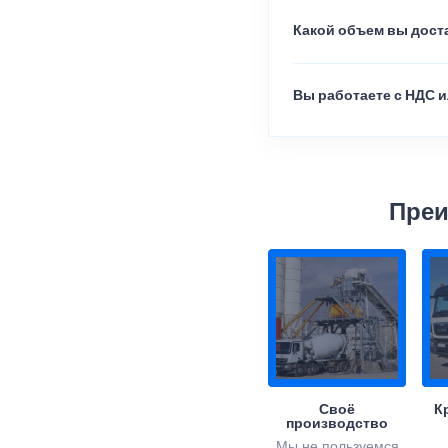
Какой объем вы доста
Вы работаете с НДС и
Преи
Своё
К
производство
Мы не пользуемся