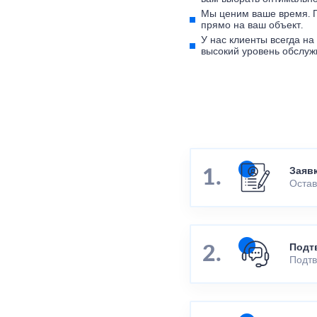
Мы ценим ваше время. 
прямо на ваш объект.
У нас клиенты всегда н
высокий уровень обслуж
Заяв
Остав
Подт
Подтв