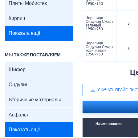
красный
Плиты Мобистек
1950×950
Кирпич
Черепица
Ондулин Смарт
3
зеленый
1950×950
Показать ещё
Черепица
Ондулин Смарт
3
коричневый
1950×950
МЫ ТАКЖЕ ПОСТАВЛЯЕМ
Шифер
Ц
Ондулин
СКАЧАТЬ ПРАЙС-ЛИС
Вторичные материалы
Асфальт
Наименование
Показать ещё