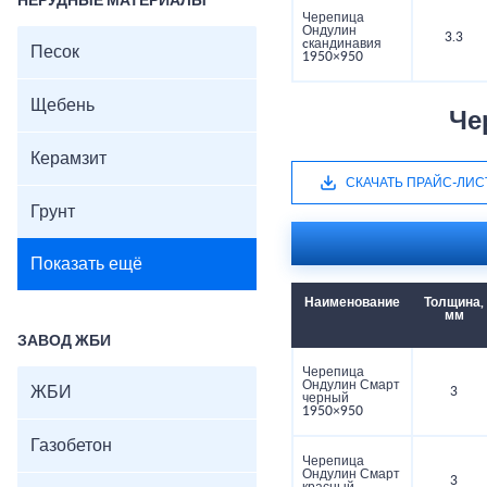
НЕРУДНЫЕ МАТЕРИАЛЫ
Черепица
Ондулин
3.3
cкандинавия
Песок
1950×950
Щебень
Че
Керамзит
СКАЧАТЬ ПРАЙС-ЛИС
Грунт
Показать ещё
Наименование
Толщина,
мм
ЗАВОД ЖБИ
Черепица
Ондулин Смарт
ЖБИ
3
черный
1950×950
Газобетон
Черепица
Ондулин Смарт
3