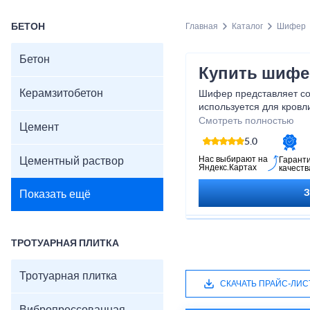
БЕТОН
Главная
Каталог
Шифер
Бетон
Купить шифе
Керамзитобетон
Шифер представляет со
используется для кровл
разные размеры, формы 
Смотреть полностью
Цемент
удобным в использовани
5.0
непресованной асбесто
обеспечивает ему прочн
Нас выбирают на
Цементный раствор
Гарант
Яндекс.Картах
качеств
отлично справляется с з
других атмосферных во
Показать ещё
экологически чистым м
вредных веществ. Он т
звукоизоляцией и тепло
идеальным выбором для
ТРОТУАРНАЯ ПЛИТКА
Приобретая шифер у на
качественный материал,
Тротуарная плитка
годы.
СКАЧАТЬ ПРАЙС-ЛИС