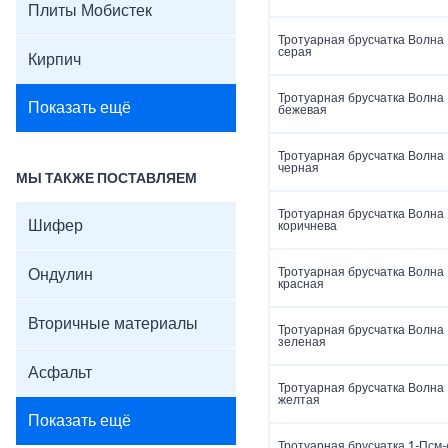
Плиты Мобистек
Тротуарная брусчатка Волна
серая
Кирпич
Тротуарная брусчатка Волна
Показать ещё
бежевая
Тротуарная брусчатка Волна
черная
МЫ ТАКЖЕ ПОСТАВЛЯЕМ
Тротуарная брусчатка Волна
Шифер
коричнева
Тротуарная брусчатка Волна
Ондулин
красная
Вторичные материалы
Тротуарная брусчатка Волна
зеленая
Асфальт
Тротуарная брусчатка Волна
желтая
Показать ещё
Тротуарная брусчатка 1‑Псм‑