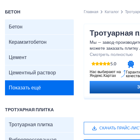
БЕТОН
Главная
Каталог
Тротуар
Бетон
Тротуарная п
Керамзитобетон
Мы — завод-производите
можете заказать плитку
типа производства — как
Смотреть полностью
Цемент
вибропрессованную, а т
5.0
быть выполнены по инд
нужной толщиной, оттен
Нас выбирают на
Цементный раствор
Гарант
Яндекс.Картах
качеств
представлен примерный
ориентировочные цены, 
Показать ещё
уточнения наличия реко
менеджеру завода.
ТРОТУАРНАЯ ПЛИТКА
Тротуарная плитка
СКАЧАТЬ ПРАЙС-ЛИС