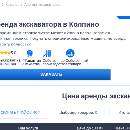
Каталог
Аренда экскаваторов
енда экскаватора в Колпино
овременном строительстве может активно использоваться
личная техника. Покупать специализированные машины не всегда
дно, поэтому для снижения стоимости и увеличения
треть полностью
дуктивности строительных процессов может потребоваться
5.0
да экскаватора-погрузчика. Наша компания предлагает
удование в Колпино и Ленинградской области без оператора-
выбирают на
Гарантия
Собственное
Собственный
кс.Картах
качества
производство
автопарк
иниста. Максимально надежная и многофункциональная техника
вится с любой задачей быстро и продуктивно!
ЗАКАЗАТЬ
Цена аренды экска
Выбрано товаров:
Итого
СКАЧАТЬ ПРАЙС-ЛИСТ
0
Вид услуги
Цена до 100 м3
Цена 50