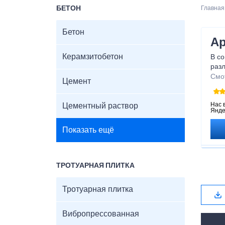
БЕТОН
Главная
Бетон
Ар
Керамзитобетон
В с
раз
выго
Смо
Цемент
про
арен
обор
Нас 
Цементный раствор
Янде
маш
спра
Показать ещё
ТРОТУАРНАЯ ПЛИТКА
Тротуарная плитка
Вибропрессованная