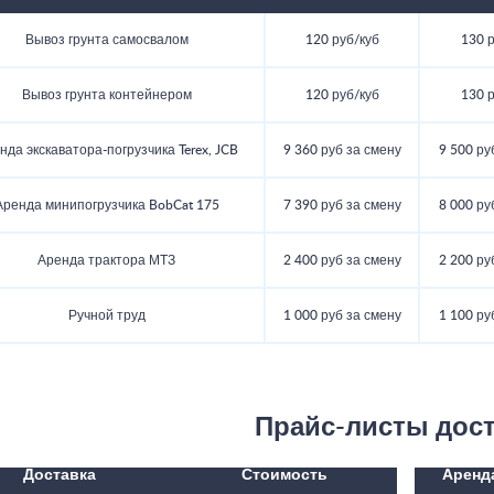
Вывоз грунта самосвалом
120 руб/куб
130 р
Вывоз грунта контейнером
120 руб/куб
130 р
нда экскаватора-погрузчика Terex, JCB
9 360 руб за смену
9 500 ру
Аренда минипогрузчика BobCat 175
7 390 руб за смену
8 000 ру
Аренда трактора МТЗ
2 400 руб за смену
2 200 ру
Ручной труд
1 000 руб за смену
1 100 ру
Прайс-листы дос
Доставка
Стоимость
Аренд