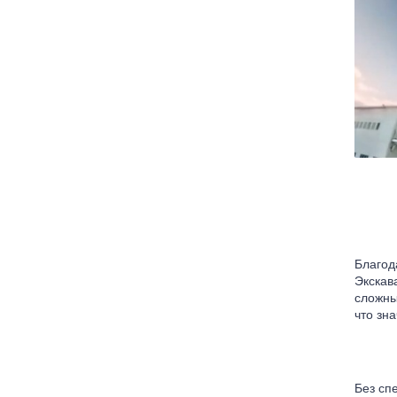
Благод
Экскав
сложны
что зн
Без сп