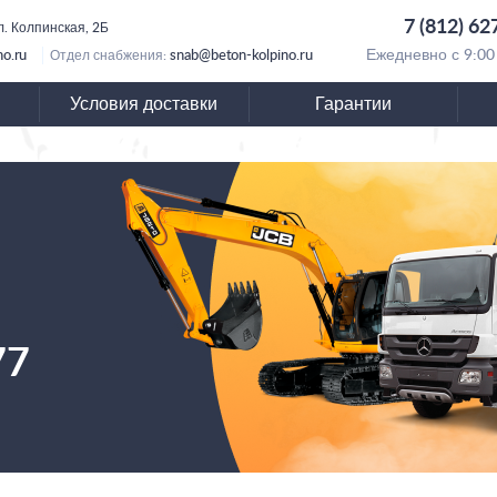
7 (812) 62
л. Колпинская, 2Б
no.ru
snab@beton-kolpino.ru
Ежедневно с 9:00
Отдел снабжения:
Условия доставки
Гарантии
77