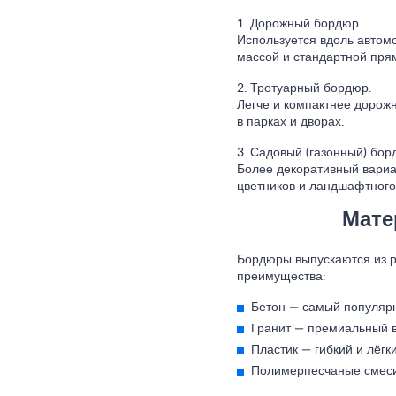
1. Дорожный бордюр.
Используется вдоль автом
массой и стандартной пря
2. Тротуарный бордюр.
Легче и компактнее дорож
в парках и дворах.
3. Садовый (газонный) бор
Более декоративный вариан
цветников и ландшафтного
Мате
Бордюры выпускаются из р
преимущества:
Бетон
— самый популярны
Гранит
— премиальный ва
Пластик
— гибкий и лёгк
Полимерпесчаные смес