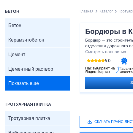
БЕТОН
Главная
Каталог
Тротуар
Бетон
Бордюры в 
Керамзитобетон
Бордюр — это строител
отделения дорожного по
других зон. Он выполняе
Смотреть полностью
Цемент
важную функциональную
5.0
покрытия, предотвращае
обеспечивает аккуратны
Нас выбирают на
Цементный раствор
Гарант
Яндекс.Картах
качеств
Благодаря бордюрам пр
структурированным и б
Показать ещё
ТРОТУАРНАЯ ПЛИТКА
Тротуарная плитка
СКАЧАТЬ ПРАЙС-ЛИС