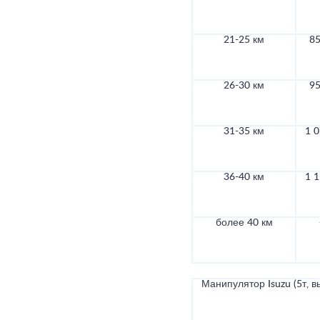
21-25 км
85
26-30 км
95
31-35 км
1 0
36-40 км
1 1
более 40 км
Манипулятор Isuzu (5т, в