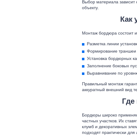
Выбор материала зависит о
объекту.
Как 
Монтаж бордюра состоит и
Разметка линии установк
Формирование траншеи 
Установка бордюрных ка
Заполнение боковых пус
Выравнивание по уровню
Правильный монтаж гаранти
аккуратный внешний вид т
Где
Бордюры широко применяют
частных участков. Их ставя
клумб и декоративных эле
подходят практически для 