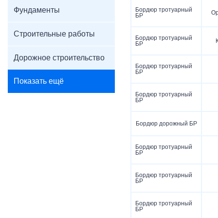
Фундаменты
Бордюр тротуарный
О
БР
Строительные работы
Бордюр тротуарный
БР
Дорожное строительство
Бордюр тротуарный
БР
Показать ещё
Бордюр тротуарный
БР
Бордюр дорожный БР
Бордюр тротуарный
БР
Бордюр тротуарный
БР
Бордюр тротуарный
БР