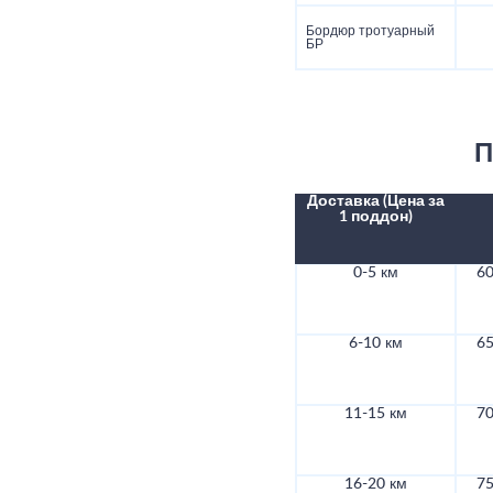
Бордюр тротуарный
БР
П
Доставка (Цена за
1 поддон)
0-5 км
60
6-10 км
65
11-15 км
70
16-20 км
75