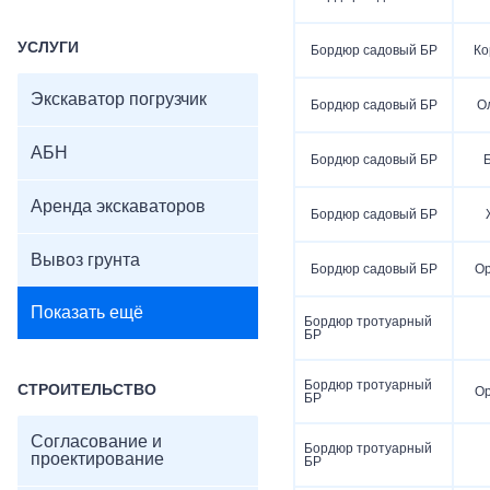
УСЛУГИ
Бордюр садовый БР
Ко
Экскаватор погрузчик
Бордюр садовый БР
О
АБН
Бордюр садовый БР
Аренда экскаваторов
Бордюр садовый БР
Вывоз грунта
Бордюр садовый БР
О
Показать ещё
Бордюр тротуарный
БР
Бордюр тротуарный
СТРОИТЕЛЬСТВО
О
БР
Согласование и
Бордюр тротуарный
проектирование
БР