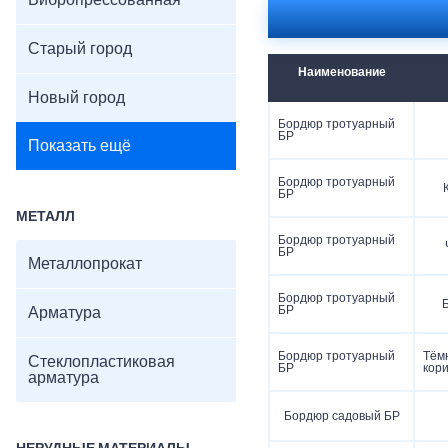
Вибропрессованная
Старый город
Наименование
Новый город
Бордюр тротуарный
БР
Показать ещё
Бордюр тротуарный
БР
МЕТАЛЛ
Бордюр тротуарный
БР
Металлопрокат
Бордюр тротуарный
БР
Арматура
Бордюр тротуарный
Тём
Стеклопластиковая
БР
кор
арматура
Бордюр садовый БР