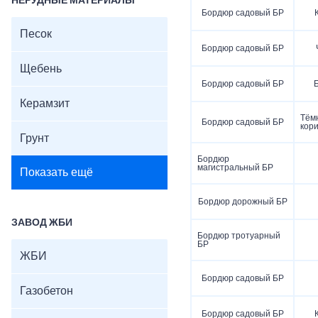
НЕРУДНЫЕ МАТЕРИАЛЫ
Бордюр садовый БР
Песок
Бордюр садовый БР
Щебень
Бордюр садовый БР
Керамзит
Тём
Бордюр садовый БР
кор
Грунт
Бордюр
магистральный БР
Показать ещё
Бордюр дорожный БР
ЗАВОД ЖБИ
Бордюр тротуарный
БР
ЖБИ
Бордюр садовый БР
Газобетон
Бордюр садовый БР