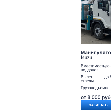
Манипулято
Isuzu
Вместимость
до 
поддонов
Вылет
до 
стрелы
Грузоподъемнос
от 8 000 руб
ЗАКАЗАТЬ