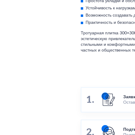
Простота укладки и обс
Устойчивость к нагрузк
Возможность создавать 
Практичность и безопасн
Тротуарная плитка 300×300
эстетическую привлекател
стильными и комфортными.
частных и общественных т
Заяв
Остав
Подт