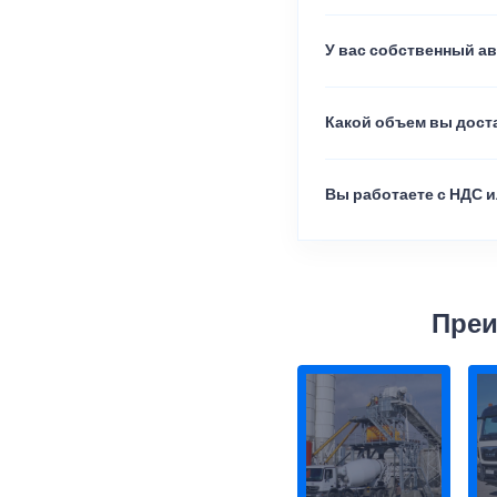
У вас собственный а
Какой объем вы доста
Вы работаете с НДС и
Преи