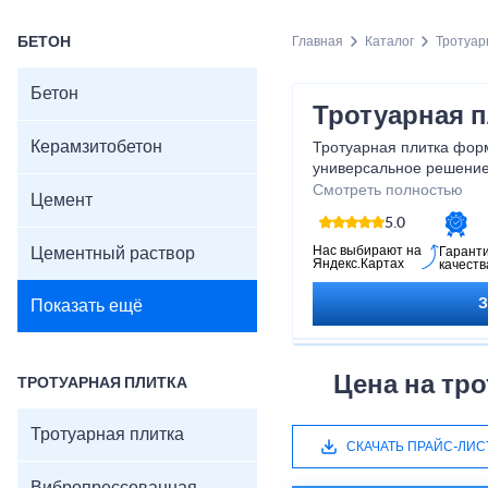
БЕТОН
Главная
Каталог
Тротуар
Бетон
Тротуарная п
Керамзитобетон
Тротуарная плитка фор
универсальное решение
зон, дворов, садовых д
Смотреть полностью
Цемент
В наличии имеется ассо
5.0
По запросу возможен п
параметров — цвета, отт
Нас выбирают на
Цементный раствор
Гарант
Яндекс.Картах
качеств
морозостойкости в соот
требованиями проекта.
Показать ещё
Для уточнения ассортим
под заказ обращайтесь 
Цена на тро
ТРОТУАРНАЯ ПЛИТКА
Тротуарная плитка
СКАЧАТЬ ПРАЙС-ЛИС