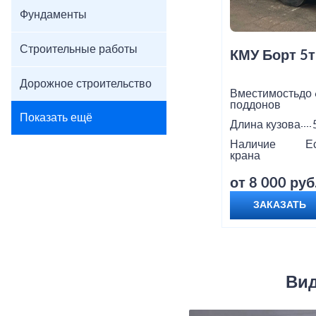
Фундаменты
Строительные работы
КМУ Борт 5т
Дорожное строительство
Вместимость
до 
поддонов
Показать ещё
Длина кузова
Наличие
Е
крана
от 8 000 руб
ЗАКАЗАТЬ
Вид