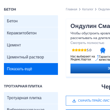
БЕТОН
Главная
Каталог
Ондули
Бетон
Ондулин Сма
Керамзитобетон
Чтобы обустроить кров
рассчитывать на длител
купить ондулин смарт в
Смотреть полностью
Цемент
версия материала, кото
5.0
максимально возможную
негативных воздействи
Нас выбирают на
Цементный раствор
Гарант
Яндекс.Картах
качеств
небольшому весу, не по
нанимать бригаду проф
Показать ещё
Че
ТРОТУАРНАЯ ПЛИТКА
Тротуарная плитка
СКАЧАТЬ ПРАЙС-ЛИС