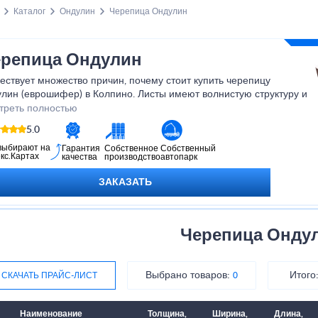
Каталог
Ондулин
Черепица Ондулин
репица Ондулин
ствует множество причин, почему стоит купить черепицу
лин (еврошифер) в Колпино. Листы имеют волнистую структуру и
влекательный внешний вид. В сравнении с другими кровельными
треть полностью
риалами, не возникает сложности в процессе монтажа, если
5.0
ь технологию.
выбирают на
Гарантия
Собственное
Собственный
кс.Картах
качества
производство
автопарк
ЗАКАЗАТЬ
Черепица Онду
Выбрано товаров:
Итого
СКАЧАТЬ ПРАЙС-ЛИСТ
0
Наименование
Толщина,
Ширина,
Длина,