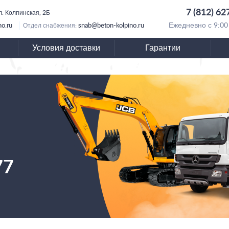
7 (812) 62
л. Колпинская, 2Б
no.ru
snab@beton-kolpino.ru
Ежедневно с 9:00
Отдел снабжения:
Условия доставки
Гарантии
77