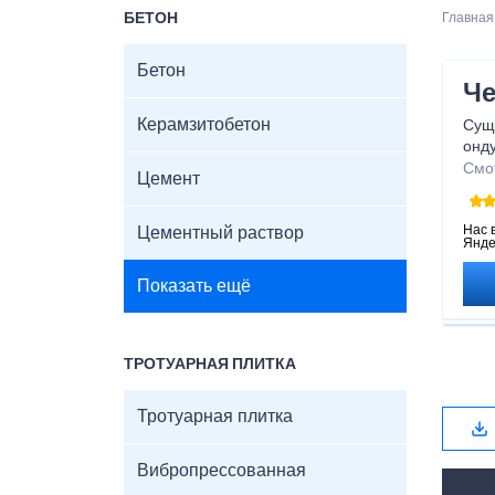
БЕТОН
Главная
Бетон
Че
Керамзитобетон
Суще
онду
при
Смо
Цемент
мате
знат
Нас 
Цементный раствор
Янде
Показать ещё
ТРОТУАРНАЯ ПЛИТКА
Тротуарная плитка
Вибропрессованная