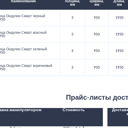
Наименование
Толщина,
Ширина,
Длина,
мм
мм
мм
ица Ондулин Смарт черный
3
950
1950
950
ица Ондулин Смарт красный
3
950
1950
950
ица Ондулин Смарт зеленый
3
950
1950
950
ица Ондулин Смарт коричневый
3
950
1950
950
Прайс-листы дос
авка манипулятором
Стоимость
Доставк