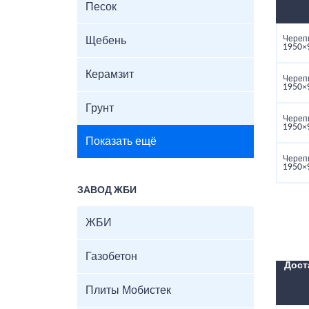
Песок
Череп
Щебень
1950×
Керамзит
Череп
1950×
Грунт
Череп
1950×
Показать ещё
Череп
1950×
ЗАВОД ЖБИ
ЖБИ
Газобетон
Дост
Плиты Мобистек