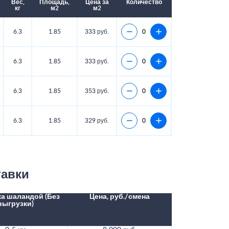
Вес,
Площадь,
Цена за
Количество
кг
м2
м2
6.3
1.85
333 руб.
6.3
1.85
333 руб.
6.3
1.85
353 руб.
6.3
1.85
329 руб.
тавки
а шаландой (Без
Цена, руб./смена
выгрузки)