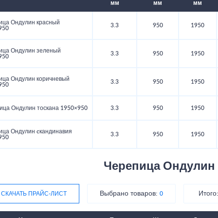
мм
мм
мм
ица Ондулин красный
3.3
950
1950
950
ица Ондулин зеленый
3.3
950
1950
950
ица Ондулин коричневый
3.3
950
1950
950
ица Ондулин тоскана 1950×950
3.3
950
1950
ица Ондулин cкандинавия
3.3
950
1950
950
Черепица Ондулин
Выбрано товаров:
Итого
СКАЧАТЬ ПРАЙС-ЛИСТ
0